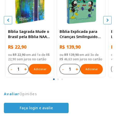
Bíblia Sagrada Mude o
Bíblia Explicada para
Bí
Brasil pela Bíblia NAA
Crianças Smilinguido
Le
Capa dura ilustrada,
NTLH | SBB | Bíblia
Du
R$ 22,90
R$ 139,90
R$
bandeira
Explicada Smilinguido -
Capa dura ilustrada,
ou
R$ 22,90
em até 1x de R$
ou
R$ 139,90
em até 3x de
ou
futebol
22,90 sem juros no cartão
R$ 46,63 sem juros no cartão
46,
-
+
-
+
-
Adicionar
Adicionar
Avaliar
Opiniões
Faça login e avalie