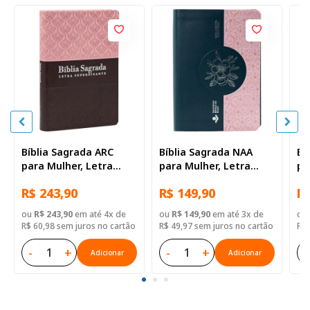
Bíblia Sagrada ARC
Bíblia Sagrada NAA
Bí
para Mulher, Letra
para Mulher, Letra
pa
Supergigante, com
Supergigante, com
Gi
R$ 243,90
R$ 149,90
R$
palavras de Jesus
palavras de Jesus
de
destacadas, com
destacadas, com
co
ou
R$ 243,90
em até 4x de
ou
R$ 149,90
em até 3x de
ou
índice, Capa Couro
mapa, Capa Couro
ma
R$ 60,98 sem juros no cartão
R$ 49,97 sem juros no cartão
R$ 
Sintético Rosa e
Sintético Rosa Azul
Si
Marrom
-
+
-
+
-
Adicionar
Adicionar