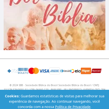
© 2024 SBB - Sociedade Bíblica do Brasil Sociedade Bíblica do Brasil / CNPJ:
33.579.376/0001-51 / CEP: 06460-120 - BARUERI - SP / ENDEREÇO: AVENIDA CECI, 706
/ Telefone: (11) 4195 9590 / Email: lojavirtual@sbb.org.br .
Cookies:
Guardamos estatísticas de visitas para melhorar sua
experiência de navegação. Ao continuar navegando, você
concorda com a nossa
Política de Privacidade
.