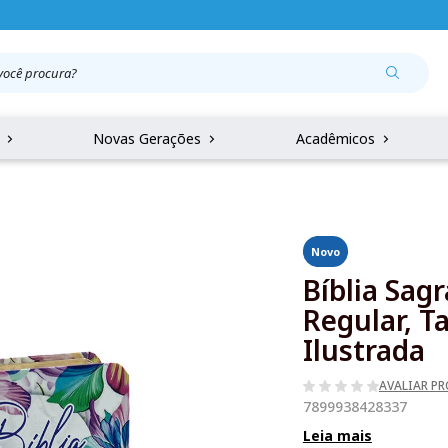
r
Novas Gerações
Acadêmicos
Novo
Bíblia Sag
Regular, T
Ilustrada
AVALIAR P
7899938428337
Leia mais