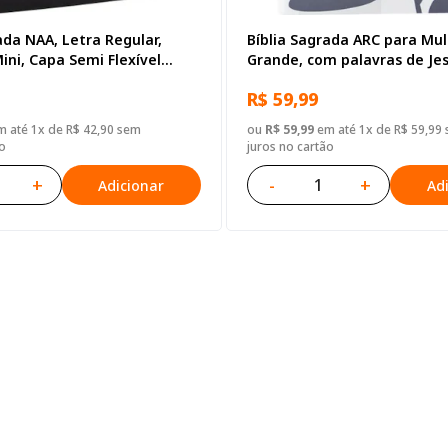
ada NAA, Letra Regular,
Bíblia Sagrada ARC para Mul
ni, Capa Semi Flexível
Grande, com palavras de Je
destacadas, com Harpa Cris
R$ 59,99
Semi Flexível Ilustrada
 até 1x de R$ 42,90 sem
ou
R$ 59,99
em até 1x de R$ 59,99
o
juros no cartão
+
-
+
Adicionar
Ad