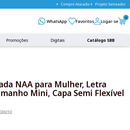
Compre Atacado
Projeto Semeador
0
Promoções
Digitais
Catálogo SBB
rada NAA para Mulher, Letra
amanho Mini, Capa Semi Flexível
RODUTO