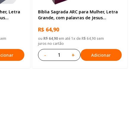
her, Letra
Bíblia Sagrada ARC para Mulher, Letra
sus
Grande, com palavras de Jesus
tã, Capa
destacadas, com Harpa Cristã, com
R$ 64,90
mapa, Tamanho Grande, Capa Semi
Flexível Vinho
 sem
ou
R$ 64,90
em até 1x de R$ 64,90 sem
juros no cartão
-
+
icionar
Adicionar