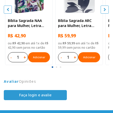
Bíblia Sagrada NAA
Bíblia Sagrada ARC
Bí
para Mulher, Letra
para Mulher, Letra
No
Regular, Tamanho Mini,
Grande, com palavras
NT
R$ 42,90
R$ 59,99
R$
Capa Semi Flexível
de Jesus destacadas,
co
Ilustrada
com Harpa Cristã, Capa
Fl
ou
R$ 42,90
em até 1x de R$
ou
R$ 59,99
em até 1x de R$
ou
Semi Flexível Ilustrada
42,90 sem juros no cartão
59,99 sem juros no cartão
R$ 
-
+
-
+
-
Adicionar
Adicionar
Avaliar
Opiniões
Faça login e avalie