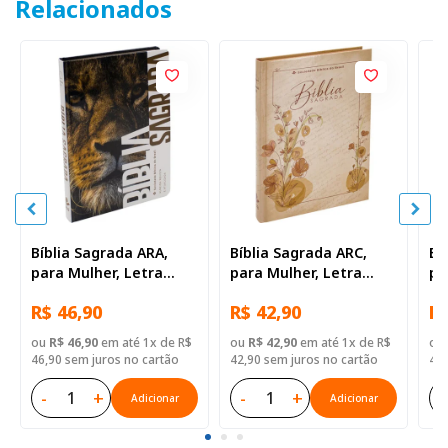
Relacionados
Bíblia Sagrada ARA,
Bíblia Sagrada ARC,
Bí
para Mulher, Letra
para Mulher, Letra
pa
Regular, Capa Dura
Regular, Capa Dura
Re
R$ 46,90
R$ 42,90
R$
Ilustrada: Leão
Ilustrada: Bege
Ro
ou
R$ 46,90
em até 1x de R$
ou
R$ 42,90
em até 1x de R$
ou
46,90 sem juros no cartão
42,90 sem juros no cartão
46,
-
+
-
+
-
Adicionar
Adicionar