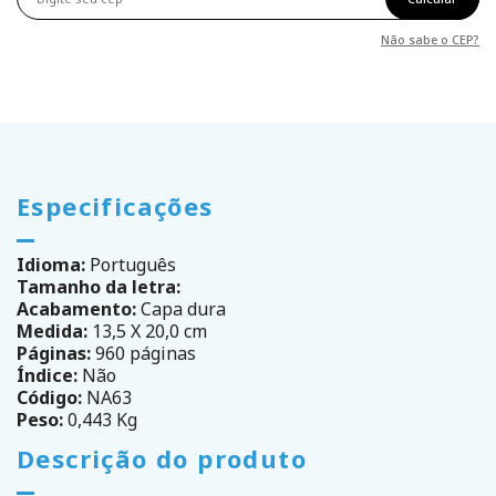
Não sabe o CEP?
Especificações
Idioma:
Português
Tamanho da letra:
Acabamento:
Capa dura
Medida:
13,5 X 20,0 cm
Páginas:
960 páginas
Índice:
Não
Código:
NA63
Peso:
0,443 Kg
Descrição do produto