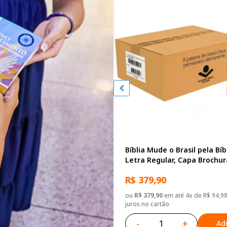
Bíblia Mude o Brasil pela Bíb
Letra Regular, Capa Brochu
Biblias
R$ 379,90
ou
R$ 379,90
em até 4x de R$ 94,9
juros no cartão
-
+
Ad