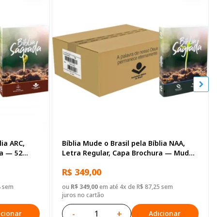
lia ARC,
Bíblia Mude o Brasil pela Bíblia NAA,
ra — 52
Letra Regular, Capa Brochura — Mude
Brasil
R$ 349,00
8 sem
ou
R$ 349,00
em até 4x de R$ 87,25 sem
juros no cartão
-
+
icionar
Adicionar