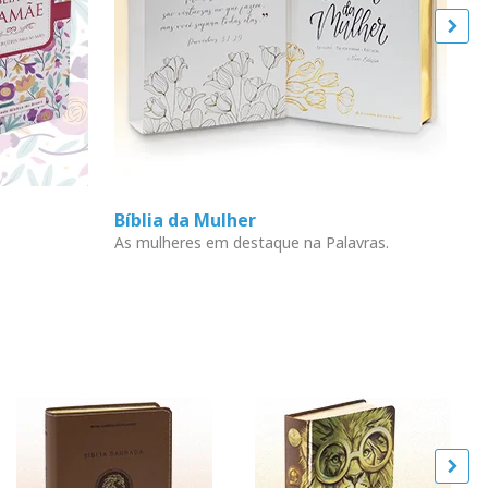
Bíblia da Mulher
L
As mulheres em destaque na Palavras.
En