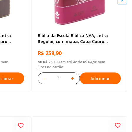
 Letra
Bíblia da Escola Bíblica NAA, Letra
ouro
Regular, com mapa, Capa Couro
Sintético Pink
R$ 259,90
8 sem
ou
R$ 259,90
em até 4x de R$ 64,98 sem
juros no cartão
-
+
icionar
Adicionar