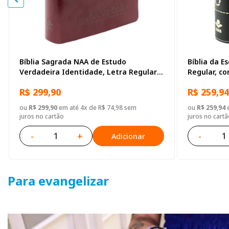
Bíblia Sagrada NAA de Estudo
Bíblia da E
Verdadeira Identidade, Letra Regular,
Regular, c
com mapa, Capa Couro Sintético
Sintético P
R$ 299,90
R$ 259,94
Ilustrada Marrom
ou
R$ 299,90
em até 4x de R$ 74,98 sem
ou
R$ 259,94
e
juros no cartão
juros no cartã
-
+
-
Adicionar
Para evangelizar