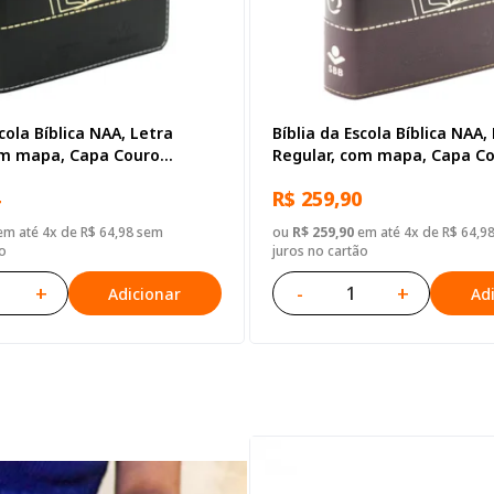
scola Bíblica NAA, Letra
Bíblia da Escola Bíblica NAA,
om mapa, Capa Couro
Regular, com mapa, Capa C
reta
Sintético Vinho
R$ 259,90
m até 4x de R$ 64,98 sem
ou
R$ 259,90
em até 4x de R$ 64,9
o
juros no cartão
+
-
+
Adicionar
Ad