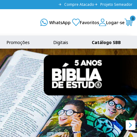
Compre Atacado
Projeto Semeador
0
Promoções
Digitais
Catálogo SBB