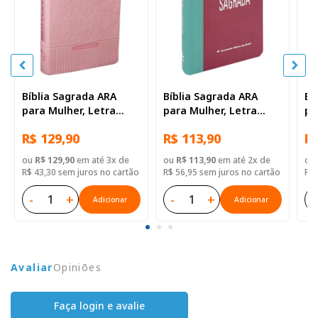
Bíblia Sagrada ARA
Bíblia Sagrada ARA
Bí
para Mulher, Letra
para Mulher, Letra
pa
Gigante, com índice,
Gigante, com índice,
Gi
R$ 129,90
R$ 113,90
R$
Capa Couro Sintético
Capa Couro Sintético
Ca
Rosa Claro
Rosa Duotone
Ro
ou
R$ 129,90
em até 3x de
ou
R$ 113,90
em até 2x de
ou
R$ 43,30 sem juros no cartão
R$ 56,95 sem juros no cartão
R$ 
-
+
-
+
-
Adicionar
Adicionar
Avaliar
Opiniões
Faça login e avalie