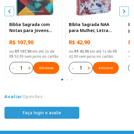
Bíblia Sagrada com
Bíblia Sagrada NAA
Bí
Notas para Jovens
para Mulher, Letra
pa
NTLH, Letra Regular,
Regular, Capa Semi
Re
R$ 107,90
R$ 42,90
R$
com mapa, Capa Semi
Flexível Ilustrada
Ca
Flexível Ilustrada
Il
ou
R$ 107,90
em até 2x de
ou
R$ 42,90
em até 1x de R$
ou
R$ 53,95 sem juros no cartão
42,90 sem juros no cartão
42,
-
+
-
+
-
Adicionar
Adicionar
Avaliar
Opiniões
Faça login e avalie