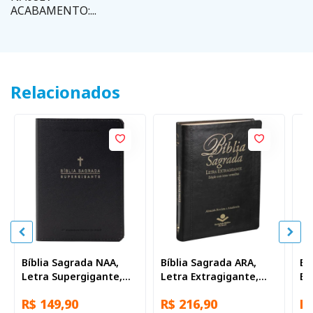
ACABAMENTO:...
Relacionados
Bíblia Sagrada NAA,
Bíblia Sagrada ARA,
Bí
Letra Supergigante,
Letra Extragigante,
Es
com palavras de Jesus
com palavras de Jesus
co
R$ 149,90
R$ 216,90
R$
destacadas, com
destacadas, com
de