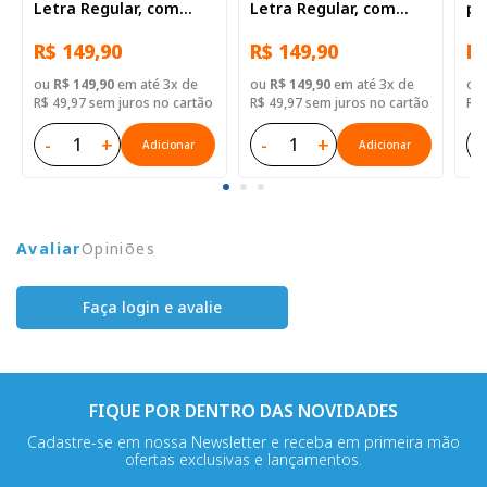
Letra Regular, com
Letra Regular, com
pa
palavras de Jesus
palavras de Jesus
Re
R$ 149,90
R$ 149,90
R$
destacadas, Capa
destacadas, com
de
Couro Sintético
mapa, Capa Couro
Ca
ou
R$ 149,90
em até 3x de
ou
R$ 149,90
em até 3x de
ou
Marrom
Sintético Preta
Ro
R$ 49,97 sem juros no cartão
R$ 49,97 sem juros no cartão
R$ 
-
+
-
+
-
Adicionar
Adicionar
Avaliar
Opiniões
Faça login e avalie
FIQUE POR DENTRO DAS NOVIDADES
Cadastre-se em nossa Newsletter e receba em primeira mão
ofertas exclusivas e lançamentos.