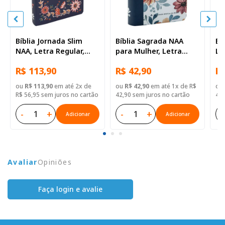
Bíblia Jornada Slim
Bíblia Sagrada NAA
Bí
NAA, Letra Regular,
para Mulher, Letra
Le
com espaço para
Regular, Capa Semi
Se
R$ 113,90
R$ 42,90
R$
anotação, Capa Semi
Flexível Ilustrada:
Flexível Azul
Branca e Azul
ou
R$ 113,90
em até 2x de
ou
R$ 42,90
em até 1x de R$
ou
R$ 56,95 sem juros no cartão
42,90 sem juros no cartão
42,
-
+
-
+
-
Adicionar
Adicionar
Avaliar
Opiniões
Faça login e avalie