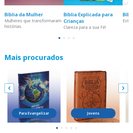
Bíblia da Mulher
Bíblia Explicada para
Bíb
Mulheres que transformaram
Crianças
Estud
histórias.
Clareza para a sua Fé!
Mais procurados
Para Evangelizar
Jovens