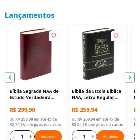
Lançamentos
Bíblia Sagrada NAA de
Bíblia da Escola Bíblica
Bí
Estudo Verdadeira
NAA, Letra Regular,
NA
Identidade, Letra
com mapa, Capa Couro
co
R$ 299,90
R$ 259,94
R$
Regular, com mapa,
Sintético Preta
Si
Capa Couro Sintético
ou
R$ 299,90
em até 4x de
ou
R$ 259,94
em até 4x de
ou
Ilustrada Marrom
R$ 74,98 sem juros no cartão
R$ 64,98 sem juros no cartão
R$ 
-
+
-
+
-
Adicionar
Adicionar