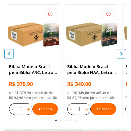
Bíblia Mude o Brasil
Bíblia Mude o Brasil
Bí
pela Bíblia ARC, Letra
pela Bíblia NAA, Letra
pe
Regular, Capa Brochura
Regular, Capa Brochura
Re
R$ 379,90
R$ 349,00
R$
— 52 Biblias
— Mude Brasil
— 
ou
R$ 379,90
em até 4x de
ou
R$ 349,00
em até 4x de
ou
R$ 94,98 sem juros no cartão
R$ 87,25 sem juros no cartão
R$ 
-
+
-
+
-
Adicionar
Adicionar