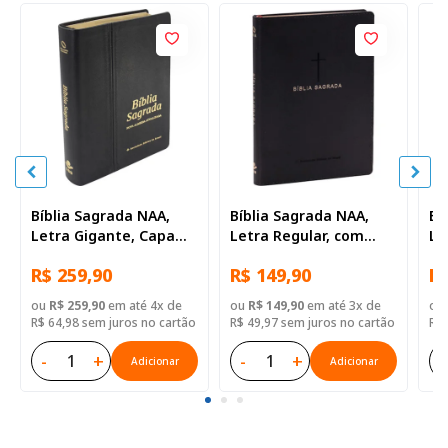
Bíblia Sagrada NAA,
Bíblia Sagrada NAA,
Bí
Letra Gigante, Capa
Letra Regular, com
Le
Couro Legítimo Preta
palavras de Jesus
Co
R$ 259,90
R$ 149,90
R$
destacadas, com
Il
mapa, Capa Couro
ou
R$ 259,90
em até 4x de
ou
R$ 149,90
em até 3x de
ou
Sintético Preta
R$ 64,98 sem juros no cartão
R$ 49,97 sem juros no cartão
R$ 
-
+
-
+
-
Adicionar
Adicionar