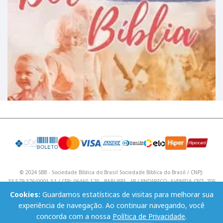
© 2024 SBB - Sociedade Bíblica do Brasil Sociedade Bíblica do Brasil / CNPJ:
33.579.376/0001-51 / CEP: 06460-120 - BARUERI - SP / ENDEREÇO: AVENIDA CECI, 706
/ Telefone: (11) 4195 9590 / Email: lojavirtual@sbb.org.br .
Cookies:
Guardamos estatísticas de visitas para melhorar sua
experiência de navegação. Ao continuar navegando, você
concorda com a nossa
Política de Privacidade
.