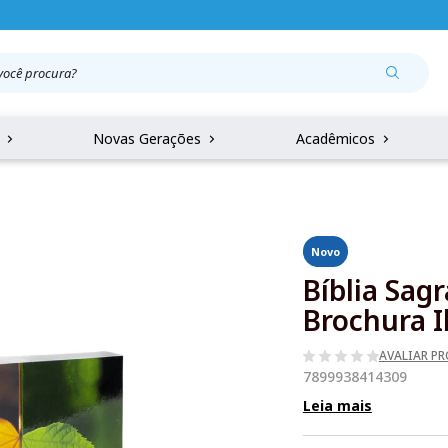
r
Novas Gerações
Acadêmicos
Novo
Bíblia Sag
Brochura I
AVALIAR P
7899938414309
Leia mais