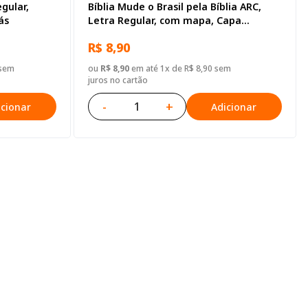
gular,
Bíblia Mude o Brasil pela Bíblia ARC,
ás
Letra Regular, com mapa, Capa
Brochura Ilustrada: Marrom
R$ 8,90
 sem
ou
R$ 8,90
em até 1x de R$ 8,90 sem
juros no cartão
-
+
icionar
Adicionar