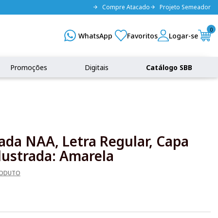
Compre Atacado
Projeto Semeador
0
Promoções
Digitais
Catálogo SBB
rada NAA, Letra Regular, Capa
lustrada: Amarela
RODUTO