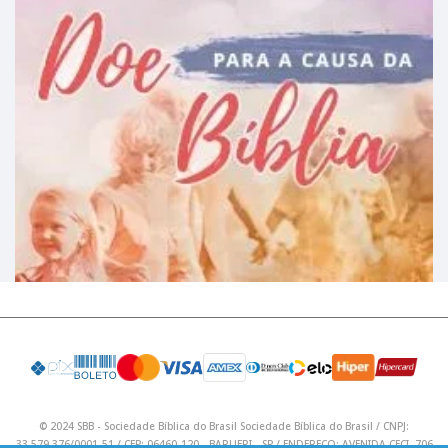
© 2024 SBB - Sociedade Bíblica do Brasil Sociedade Bíblica do Brasil / CNPJ:
33.579.376/0001-51 / CEP: 06460-120 - BARUERI - SP / ENDEREÇO: AVENIDA CECI, 706