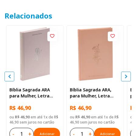
Relacionados
Bíblia Sagrada ARA
Bíblia Sagrada ARA,
Bí
para Mulher, Letra
para Mulher, Letra
pa
Regular, Capa Dura
Regular, Capa Dura
Ma
R$ 46,90
R$ 46,90
R$
Rosa
Rosa
Du
ou
R$ 46,90
em até 1x de R$
ou
R$ 46,90
em até 1x de R$
ou
46,90 sem juros no cartão
46,90 sem juros no cartão
43,
-
+
-
+
-
Adicionar
Adicionar