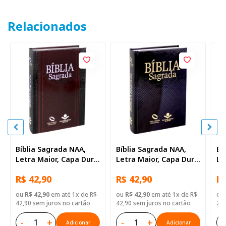
Relacionados
Bíblia Sagrada NAA,
Bíblia Sagrada NAA,
Bí
Letra Maior, Capa Dura
Letra Maior, Capa Dura
Le
Ilustrada: Preta
Preta
Ta
R$ 42,90
R$ 42,90
R$
Ca
ou
R$ 42,90
em até 1x de R$
ou
R$ 42,90
em até 1x de R$
ou
42,90 sem juros no cartão
42,90 sem juros no cartão
20,
-
+
-
+
-
Adicionar
Adicionar