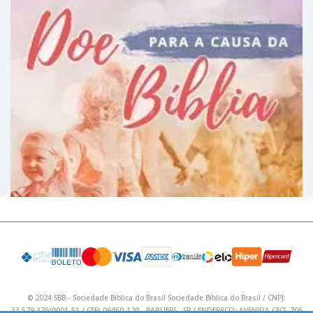
© 2024 SBB - Sociedade Bíblica do Brasil Sociedade Bíblica do Brasil / CNPJ:
33.579.376/0001-51 / CEP: 06460-120 - BARUERI - SP / ENDEREÇO: AVENIDA CECI, 706