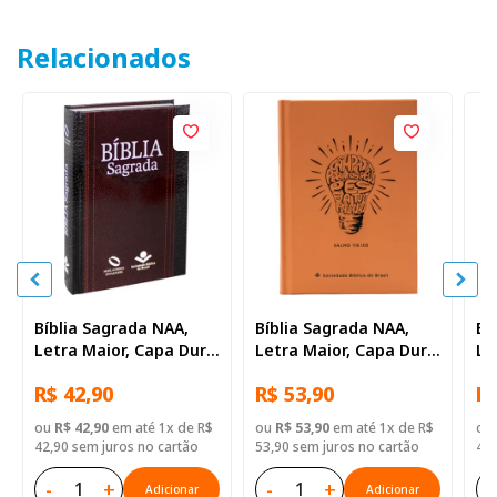
Relacionados
Bíblia Sagrada NAA,
Bíblia Sagrada NAA,
Bí
Letra Maior, Capa Dura
Letra Maior, Capa Dura
Le
Ilustrada: Preta
Laranja
Pr
R$ 42,90
R$ 53,90
R$
ou
R$ 42,90
em até 1x de R$
ou
R$ 53,90
em até 1x de R$
ou
42,90 sem juros no cartão
53,90 sem juros no cartão
42,
-
+
-
+
-
Adicionar
Adicionar