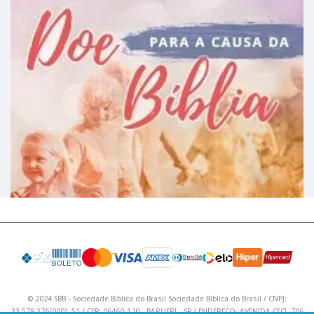
© 2024 SBB - Sociedade Bíblica do Brasil Sociedade Bíblica do Brasil / CNPJ:
33.579.376/0001-51 / CEP: 06460-120 - BARUERI - SP / ENDEREÇO: AVENIDA CECI, 706