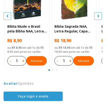
Bíblia Mude o Brasil
Bíblia Sagrada NAA,
Bí
pela Bíblia NAA, Letra
Letra Regular, Capa
Le
Regular, Capa Brochura
Brochura Ilustrada:
Br
R$ 8,90
R$ 18,90
R$
Ilustrada: Verde escuro
Amarela
Am
ou
R$ 8,90
em até 1x de R$
ou
R$ 18,90
em até 1x de R$
ou
8,90 sem juros no cartão
18,90 sem juros no cartão
18,
-
+
-
+
-
Adicionar
Adicionar
Avaliar
Opiniões
Faça login e avalie