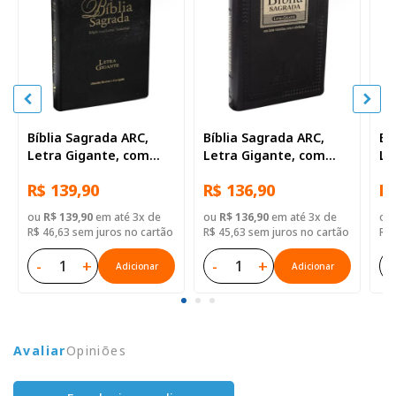
Bíblia Sagrada ARC,
Bíblia Sagrada ARC,
Bí
Letra Gigante, com
Letra Gigante, com
Le
palavras de Jesus
palavras de Jesus
pa
R$ 139,90
R$ 136,90
R$
destacadas, com
destacadas, com
de
índice, Capa Couro
índice, Capa Couro
ín
ou
R$ 139,90
em até 3x de
ou
R$ 136,90
em até 3x de
ou
Sintético Preta
Sintético Preta Nobre
Co
R$ 46,63 sem juros no cartão
R$ 45,63 sem juros no cartão
R$ 
-
+
-
+
-
Adicionar
Adicionar
Avaliar
Opiniões