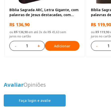
Bíblia Sagrada ARC, Letra Gigante, com
Bíblia Sagr
palavras de Jesus destacadas, com
palavras d
índice, Capa Couro Sintético Marrom
índice, com
R$ 136,90
R$ 119,90
Marrom
ou
R$ 136,90
em até 3x de R$ 45,63 sem
ou
R$ 119,90
e
juros no cartão
juros no cartã
-
+
-
Adicionar
Avaliar
Opiniões
Faça login e avalie