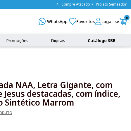
Compre Atacado
Projeto Semeador
0
Promoções
Digitais
Catálogo SBB
rada NAA, Letra Gigante, com
e Jesus destacadas, com índice,
o Sintético Marrom
RODUTO