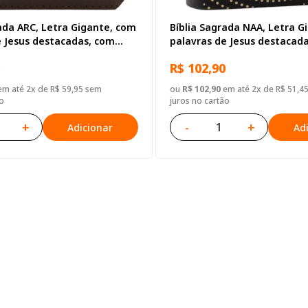
ada ARC, Letra Gigante, com
Bíblia Sagrada NAA, Letra G
e Jesus destacadas, com
palavras de Jesus destacad
 zíper, Capa Couro Sintético
índice, Capa Couro Sintético
R$ 102,90
m até 2x de R$ 59,95 sem
ou
R$ 102,90
em até 2x de R$ 51,4
o
juros no cartão
+
-
+
Adicionar
Ad