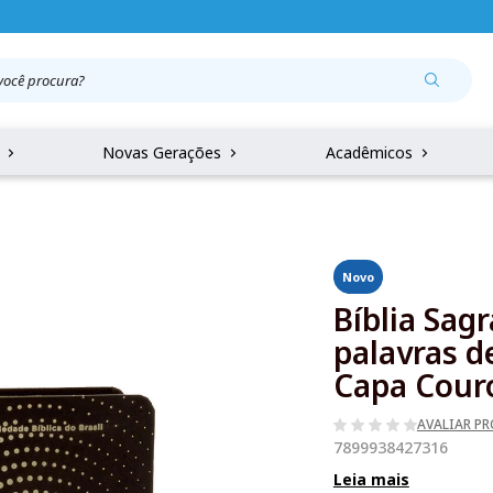
r
Novas Gerações
Acadêmicos
Novo
Bíblia Sag
palavras d
Capa Cour
AVALIAR P
7899938427316
Leia mais