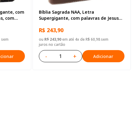
igante, com
Bíblia Sagrada NAA, Letra
as, com
Supergigante, com palavras de Jesus
 Preta
destacadas, com índice, Capa Couro
R$ 243,90
Sintético Marrom
5 sem
ou
R$ 243,90
em até 4x de R$ 60,98 sem
juros no cartão
-
+
icionar
Adicionar