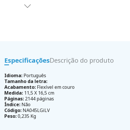
Especificações
Descrição do produto
Idioma:
Português
Tamanho da letra:
Acabamento:
Flexível em couro
Medida:
11,5 X 16,5 cm
Páginas:
2144 páginas
Índice:
Não
Código:
NA045LGiLV
Peso:
0,235 Kg