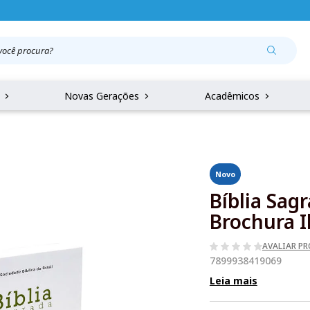
r
Novas Gerações
Acadêmicos
Novo
Bíblia Sag
Brochura I
AVALIAR P
7899938419069
Leia mais