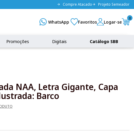
Compre Atacado
Projeto Semeador
0
Promoções
Digitais
Catálogo SBB
rada NAA, Letra Gigante, Capa
lustrada: Barco
RODUTO