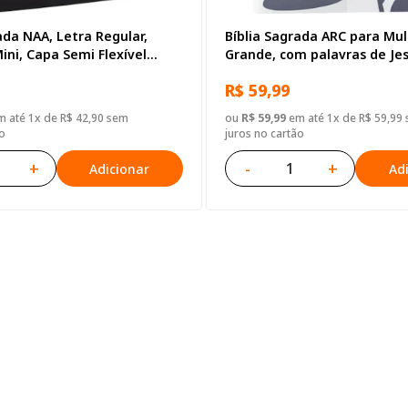
ada NAA, Letra Regular,
Bíblia Sagrada ARC para Mul
ni, Capa Semi Flexível
Grande, com palavras de Je
destacadas, com Harpa Cris
R$ 59,99
Semi Flexível Ilustrada
 até 1x de R$ 42,90 sem
ou
R$ 59,99
em até 1x de R$ 59,99
o
juros no cartão
+
-
+
Adicionar
Ad