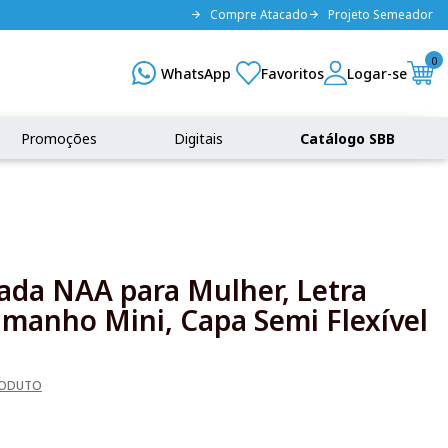
Compre Atacado
Projeto Semeador
0
Promoções
Digitais
Catálogo SBB
rada NAA para Mulher, Letra
amanho Mini, Capa Semi Flexível
RODUTO