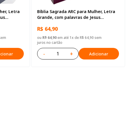
her, Letra
Bíblia Sagrada ARC para Mulher, Letra
sus
Grande, com palavras de Jesus
tã, Capa
destacadas, com Harpa Cristã, com
R$ 64,90
mapa, Tamanho Grande, Capa Semi
Flexível Vinho
 sem
ou
R$ 64,90
em até 1x de R$ 64,90 sem
juros no cartão
-
+
icionar
Adicionar