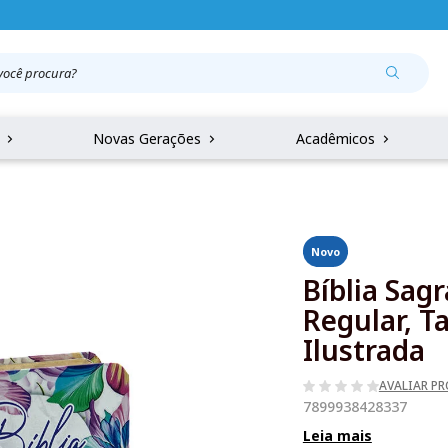
r
Novas Gerações
Acadêmicos
Novo
Bíblia Sag
Regular, T
Ilustrada
AVALIAR P
7899938428337
Leia mais