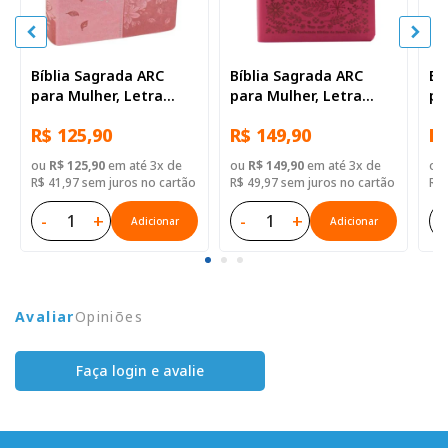
Bíblia Sagrada ARC
Bíblia Sagrada ARC
Bí
para Mulher, Letra
para Mulher, Letra
pa
Gigante, com palavras
Supergigante, com
Su
R$ 125,90
R$ 149,90
R$
de Jesus destacadas,
palavras de Jesus
pa
com índice, Tamanho
destacadas, Capa
de
ou
R$ 125,90
em até 3x de
ou
R$ 149,90
em até 3x de
ou
Grande, Capa Couro
Couro Sintético Rosa
ín
R$ 41,97 sem juros no cartão
R$ 49,97 sem juros no cartão
R$ 
Sintético Rosa
Si
M
-
+
-
+
-
Adicionar
Adicionar
Avaliar
Opiniões
Faça login e avalie