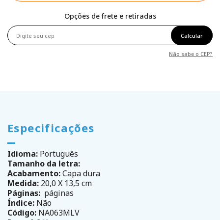
Opções de frete e retiradas
Calcular
Não sabe o CEP?
Especificações
Idioma:
Português
Tamanho da letra:
Acabamento:
Capa dura
Medida:
20,0 X 13,5 cm
Páginas:
páginas
Índice:
Não
Código:
NA063MLV