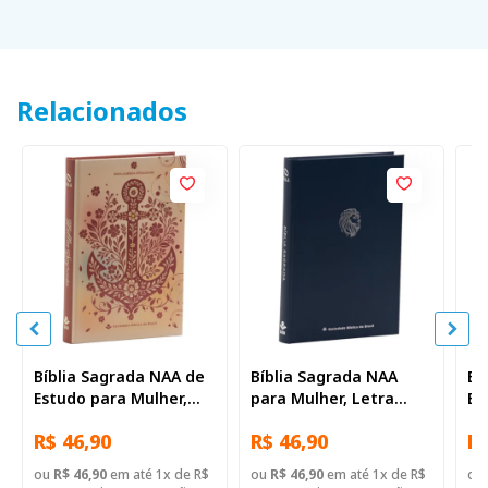
Relacionados
Bíblia Sagrada NAA de
Bíblia Sagrada NAA
Bí
Estudo para Mulher,
para Mulher, Letra
Es
Letra Regular, com
Regular, com palavras
Le
R$ 46,90
R$ 46,90
R$
palavras de Jesus
de Jesus destacadas,
pa
destacadas, Capa Dura
Capa Dura Azul
de
ou
R$ 46,90
em até 1x de R$
ou
R$ 46,90
em até 1x de R$
ou
Ilustrada
ma