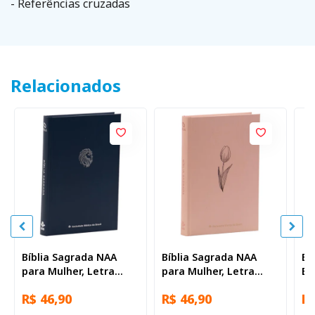
- Referências cruzadas
Relacionados
Bíblia Sagrada NAA
Bíblia Sagrada NAA
Bí
para Mulher, Letra
para Mulher, Letra
Es
Regular, com palavras
Regular, com palavras
Le
R$ 46,90
R$ 46,90
R$
de Jesus destacadas,
de Jesus destacadas,
pa
Capa Dura Azul
com mapa, Capa Dura
de