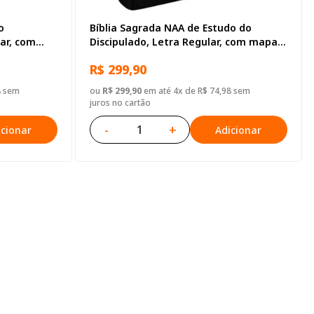
o
Bíblia Sagrada NAA de Estudo do
ar, com
Discipulado, Letra Regular, com mapa,
 Preta
Capa Couro Sintético Preta
R$ 299,90
8 sem
ou
R$ 299,90
em até 4x de R$ 74,98 sem
juros no cartão
-
+
icionar
Adicionar