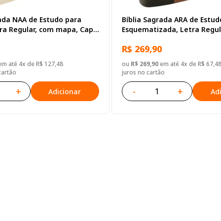
rada NAA de Estudo para
Bíblia Sagrada ARA de Estud
tra Regular, com mapa, Capa
Esquematizada, Letra Regul
tico Ilustrada: Branca
mapa, Capa Couro Sintético
R$ 269,90
m até 4x de R$ 127,48
ou
R$ 269,90
em até 4x de R$ 67,4
cartão
juros no cartão
+
-
+
Adicionar
Ad