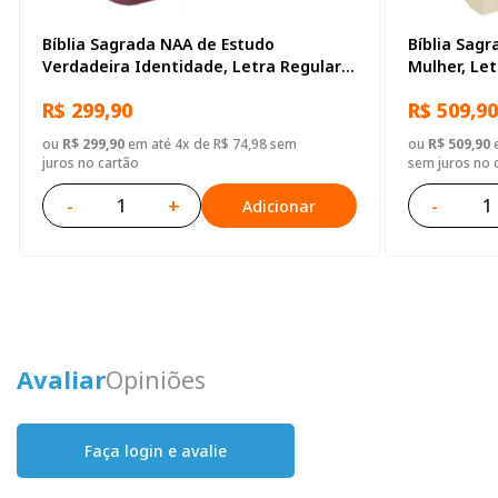
Bíblia Sagrada NAA de Estudo
Bíblia Sag
Verdadeira Identidade, Letra Regular,
Mulher, Le
com mapa, Capa Couro Sintético
Couro Sinté
R$ 299,90
R$ 509,90
Ilustrada Marrom
ou
R$ 299,90
em até 4x de R$ 74,98 sem
ou
R$ 509,90
e
juros no cartão
sem juros no 
-
+
-
Adicionar
Avaliar
Opiniões
Faça login e avalie