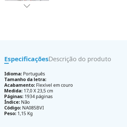
Especificações
Descrição do produto
Idioma:
Português
Tamanho da letra:
Acabamento:
Flexível em couro
Medida:
17,0 X 23,5 cm
Páginas:
1934 páginas
Índice:
Não
Código:
NA085BVI
Peso:
1,15 Kg