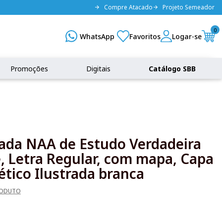
Compre Atacado
Projeto Semeador
0
Promoções
Digitais
Catálogo SBB
rada NAA de Estudo Verdadeira
, Letra Regular, com mapa, Capa
ético Ilustrada branca
RODUTO