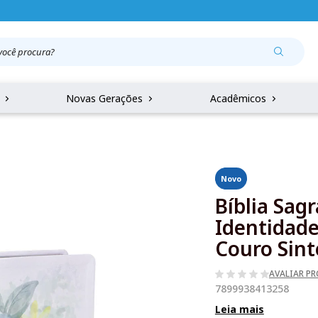
r
Novas Gerações
Acadêmicos
Novo
Bíblia Sag
Identidade
Couro Sint
AVALIAR P
7899938413258
Leia mais