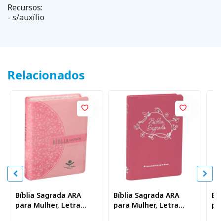
Recursos:
- s/auxílio
Relacionados
Bíblia Sagrada ARA
Bíblia Sagrada ARA
Bí
para Mulher, Letra
para Mulher, Letra
pa
Grande, Capa Couro
Grande, Capa Couro
Gr