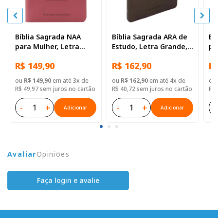
Bíblia Sagrada NAA
Bíblia Sagrada ARA de
Bí
para Mulher, Letra
Estudo, Letra Grande,
pa
Supergigante, com
com palavras de Jesus
Gi
R$ 149,90
R$ 162,90
R$
palavras de Jesus
destacadas, com
de
destacadas, Tamanho
mapa, Capa Couro
co
ou
R$ 149,90
em até 3x de
ou
R$ 162,90
em até 4x de
ou
Grande, Capa Couro
Sintético Vinho
Gr
R$ 49,97 sem juros no cartão
R$ 40,72 sem juros no cartão
R$ 
Sintético Rosa
Si
-
+
-
+
-
Adicionar
Adicionar
Avaliar
Opiniões
Faça login e avalie