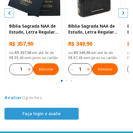
Bíblia Sagrada NAA de
Bíblia Sagrada NAA de
Bí
Estudo, Letra Regular,
Estudo, Letra Regular,
Es
com mapa, Tamanho
com mapa, Tamanho
co
R$ 357,90
R$ 349,90
R$
Gigante, Capa Couro
Grande, Capa Couro
Gi
Sintético Azul
Sintético Preta
Si
ou
R$ 357,90
em até 4x de
ou
R$ 349,90
em até 4x de
ou
R$ 89,48 sem juros no cartão
R$ 87,48 sem juros no cartão
R$ 
-
+
-
+
-
Adicionar
Adicionar
Avaliar
Opiniões
Faça login e avalie