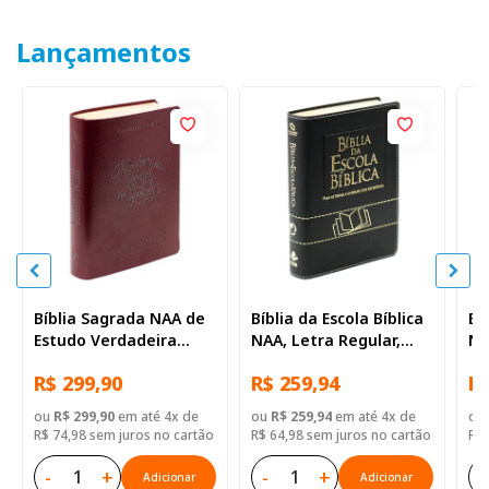
Lançamentos
Bíblia Sagrada NAA de
Bíblia da Escola Bíblica
Bí
Estudo Verdadeira
NAA, Letra Regular,
NA
Identidade, Letra
com mapa, Capa Couro
co
R$ 299,90
R$ 259,94
R$
Regular, com mapa,
Sintético Preta
Si
Capa Couro Sintético
ou
R$ 299,90
em até 4x de
ou
R$ 259,94
em até 4x de
ou
Ilustrada Marrom
R$ 74,98 sem juros no cartão
R$ 64,98 sem juros no cartão
R$ 
-
+
-
+
-
Adicionar
Adicionar