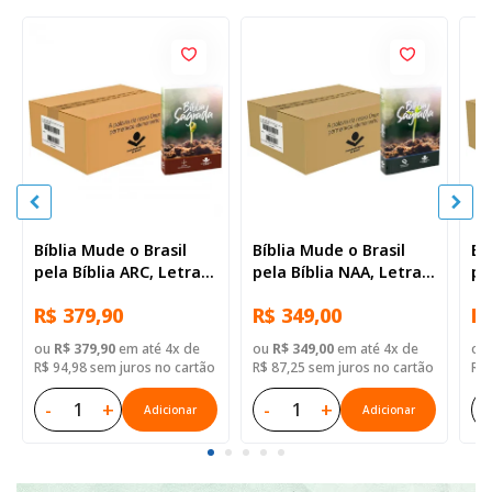
Bíblia Mude o Brasil
Bíblia Mude o Brasil
Bí
pela Bíblia ARC, Letra
pela Bíblia NAA, Letra
pe
Regular, Capa Brochura
Regular, Capa Brochura
Re
R$ 379,90
R$ 349,00
R$
— 52 Biblias
— Mude Brasil
— 
ou
R$ 379,90
em até 4x de
ou
R$ 349,00
em até 4x de
ou
R$ 94,98 sem juros no cartão
R$ 87,25 sem juros no cartão
R$ 
-
+
-
+
-
Adicionar
Adicionar