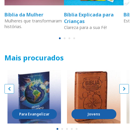
Bíblia da Mulher
Bíblia Explicada para
Bíb
Mulheres que transformaram
Crianças
Estud
histórias.
Clareza para a sua Fé!
Mais procurados
Para Evangelizar
Jovens