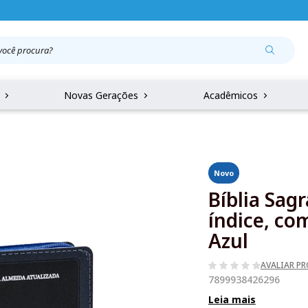
r
Novas Gerações
Acadêmicos
Novo
Bíblia Sag
índice, co
Azul
AVALIAR P
7899938426296
Leia mais