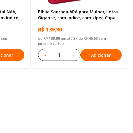
tal NAA,
Bíblia Sagrada ARA para Mulher, Letra
m índice,
Gigante, com índice, com zíper, Capa
Couro Sintético Rosa
R$ 139,90
8 sem
ou
R$ 139,90
em até 3x de R$ 46,63 sem
juros no cartão
-
+
icionar
Adicionar