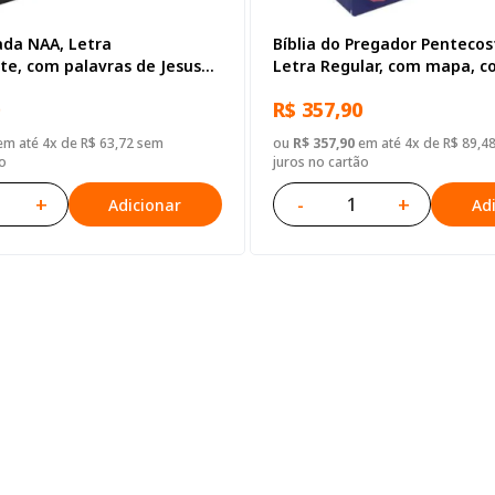
ada NAA, Letra
Bíblia do Pregador Pentecos
te, com palavras de Jesus
Letra Regular, com mapa, co
 com índice, com zíper,
Capa Couro Sintético Azul
R$ 357,90
 Sintético Preta
m até 4x de R$ 63,72 sem
ou
R$ 357,90
em até 4x de R$ 89,4
o
juros no cartão
+
-
+
Adicionar
Ad