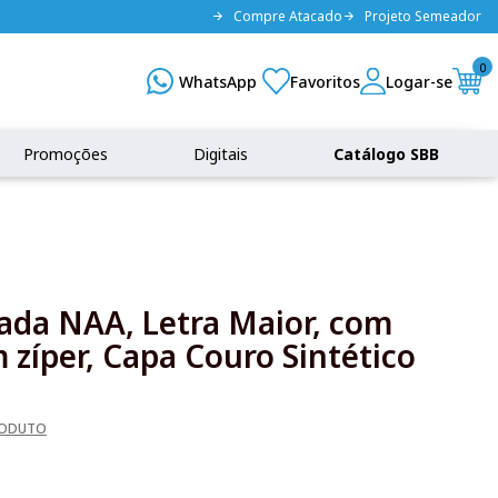
Compre Atacado
Projeto Semeador
0
Promoções
Digitais
Catálogo SBB
rada NAA, Letra Maior, com
m zíper, Capa Couro Sintético
RODUTO