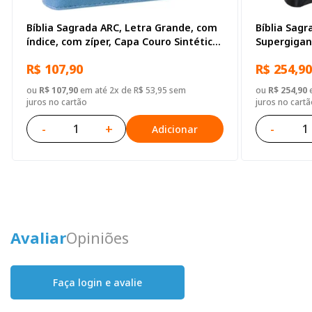
Bíblia Sagrada ARC, Letra Grande, com
Bíblia Sagr
índice, com zíper, Capa Couro Sintético
Supergigan
Azul
destacadas,
R$ 107,90
R$ 254,90
Capa Couro
ou
R$ 107,90
em até 2x de R$ 53,95 sem
ou
R$ 254,90
e
juros no cartão
juros no cartã
-
+
-
Adicionar
Avaliar
Opiniões
Faça login e avalie