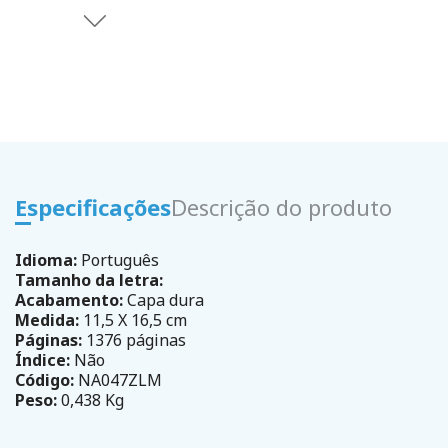
Especificações
Descrição do produto
Idioma:
Português
Tamanho da letra:
Acabamento:
Capa dura
Medida:
11,5 X 16,5 cm
Páginas:
1376 páginas
Índice:
Não
Código:
NA047ZLM
Peso:
0,438 Kg