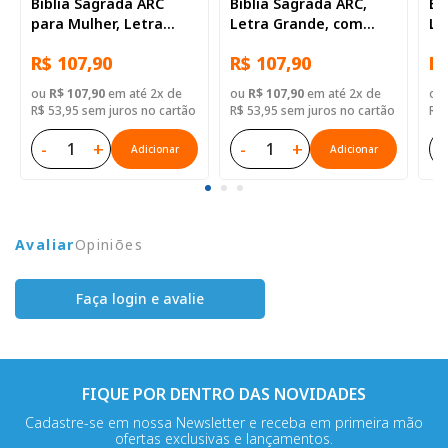
Bíblia Sagrada ARC
Bíblia Sagrada ARC,
Bí
para Mulher, Letra
Letra Grande, com
Le
Grande, com índice,
índice, com zíper, Capa
ín
R$ 107,90
R$ 107,90
R$
com zíper, Capa Couro
Couro Sintético Azul
Co
Sintético Rosa
M
ou
R$ 107,90
em até 2x de
ou
R$ 107,90
em até 2x de
ou
R$ 53,95 sem juros no cartão
R$ 53,95 sem juros no cartão
R$ 
-
+
-
+
-
Adicionar
Adicionar
Avaliar
Opiniões
Faça login e avalie
FIQUE POR DENTRO DAS NOVIDADES
Cadastre-se em nossa Newsletter e receba em primeira mão
ofertas exclusivas e lançamentos.