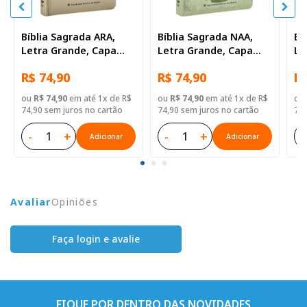
Bíblia Sagrada ARA,
Bíblia Sagrada NAA,
Bí
Letra Grande, Capa
Letra Grande, Capa
Le
Dura Dourada
Dura Ilustrada,
Du
R$ 74,90
R$ 74,90
R$
Celebratta
ou
R$ 74,90
em até 1x de R$
ou
R$ 74,90
em até 1x de R$
ou
74,90 sem juros no cartão
74,90 sem juros no cartão
74,
-
+
-
+
-
Adicionar
Adicionar
Avaliar
Opiniões
Faça login e avalie
FIQUE POR DENTRO DAS NOVIDADES