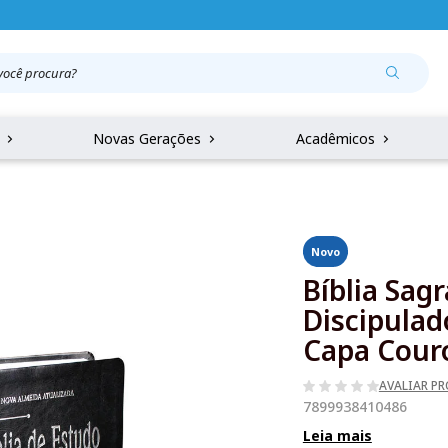
r
Novas Gerações
Acadêmicos
Novo
Bíblia Sag
Discipulad
Capa Couro
AVALIAR P
7899938410486
Leia mais