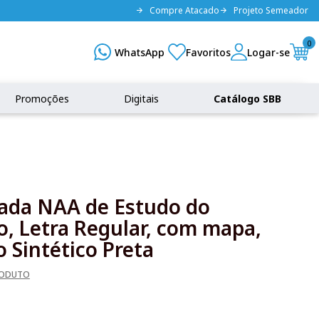
Compre Atacado
Projeto Semeador
0
Promoções
Digitais
Catálogo SBB
rada NAA de Estudo do
o, Letra Regular, com mapa,
 Sintético Preta
RODUTO