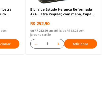
r, Letra
Bíblia de Estudo Herança Reformada
ouro
ARA, Letra Regular, com mapa, Capa
Couro Sintético Preta Vinho
R$ 252,90
8 sem
ou
R$ 252,90
em até 4x de R$ 63,22 sem
juros no cartão
-
+
icionar
Adicionar