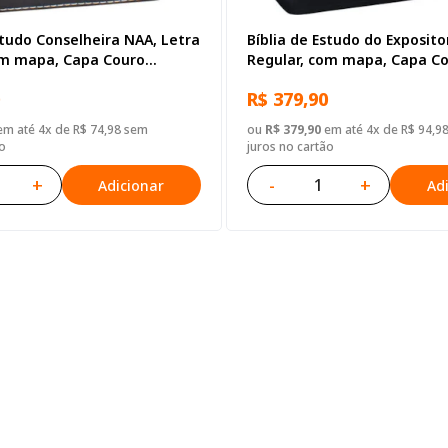
studo Conselheira NAA, Letra
Bíblia de Estudo do Exposito
om mapa, Capa Couro
Regular, com mapa, Capa C
reta
Sintético Preta
R$ 379,90
m até 4x de R$ 74,98 sem
ou
R$ 379,90
em até 4x de R$ 94,9
o
juros no cartão
+
-
+
Adicionar
Ad