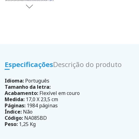
Especificações
Descrição do produto
Idioma:
Português
Tamanho da letra:
Acabamento:
Flexível em couro
Medida:
17,0 X 23,5 cm
Páginas:
1984 páginas
Índice:
Não
Código:
NA085BD
Peso:
1,25 Kg