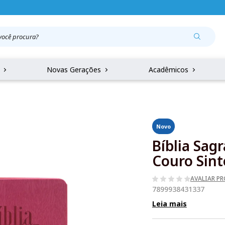
r
Novas Gerações
Acadêmicos
Novo
Bíblia Sag
Couro Sint
AVALIAR P
7899938431337
Leia mais