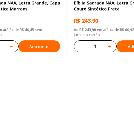
rada NAA, Letra Grande, Capa
Bíblia Sagrada NAA, Letra G
ético Marrom
Couro Sintético Preta
R$ 243,90
 até 2x de R$ 46,45 sem
ou
R$ 243,90
em até 4x de R$ 60,9
o
juros no cartão
+
-
+
Adicionar
Ad