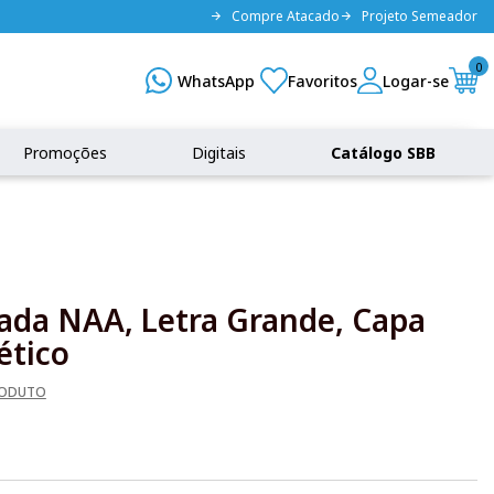
Compre Atacado
Projeto Semeador
0
Promoções
Digitais
Catálogo SBB
rada NAA, Letra Grande, Capa
ético
RODUTO