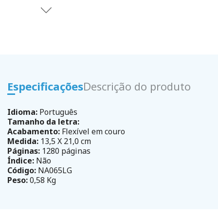
Especificações
Descrição do produto
Idioma:
Português
Tamanho da letra:
Acabamento:
Flexível em couro
Medida:
13,5 X 21,0 cm
Páginas:
1280 páginas
Índice:
Não
Código:
NA065LG
Peso:
0,58 Kg