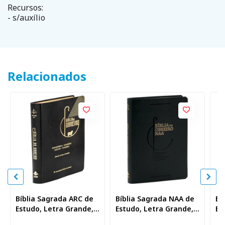
Recursos:
- s/auxílio
Relacionados
Bíblia Sagrada ARC de
Bíblia Sagrada NAA de
Bí
Estudo, Letra Grande,
Estudo, Letra Grande,
Es
com palavras de Jesus
com palavras de Jesus
co