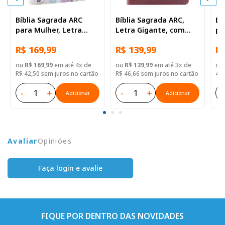
Bíblia Sagrada ARC
Bíblia Sagrada ARC,
Bí
para Mulher, Letra
Letra Gigante, com
pa
Gigante, com palavras
palavras de Jesus
Gi
R$ 169,99
R$ 139,99
R$
de Jesus destacadas,
destacadas, com Harpa
de
com Harpa Cristã, com
Cristã, com mapa,
co
ou
R$ 169,99
em até 4x de
ou
R$ 139,99
em até 3x de
ou
mapa, Capa Couro
Capa Couro Sintético
ma
R$ 42,50 sem juros no cartão
R$ 46,66 sem juros no cartão
43,
Sintético Ilustrada:
Vinho Floral
Fl
Lilas
-
+
-
+
-
Adicionar
Adicionar
Avaliar
Opiniões
Faça login e avalie
FIQUE POR DENTRO DAS NOVIDADES