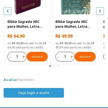
Bíblia Sagrada ARC
Bíblia Sagrada ARC
Bí
para Mulher, Letra
para Mulher, Letra
pa
Grande, com palavras
Grande, com palavras
Gr
R$ 64,90
R$ 49,99
R$
de Jesus destacadas,
de Jesus destacadas,
de
com Harpa Cristã, com
com Harpa Cristã, Capa
co
ou
R$ 64,90
em até 1x de R$
ou
R$ 49,99
em até 1x de R$
ou
mapa, Tamanho
Semi Flexível Branca e
Se
64,90 sem juros no cartão
49,99 sem juros no cartão
59,
Grande, Capa Semi
Verde
Flexível Vinho
-
+
-
+
-
Adicionar
Adicionar
Avaliar
Opiniões
Faça login e avalie