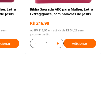
her, Letra
Bíblia Sagrada ARC para Mulher, Letra
de Jesus
Extragigante, com palavras de Jesus
tético Rosa
destacadas, Capa Couro Sintético Rosa
R$ 216,90
2 sem
ou
R$ 216,90
em até 4x de R$ 54,22 sem
juros no cartão
-
+
icionar
Adicionar