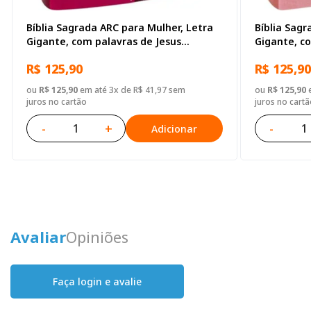
Bíblia Sagrada ARC para Mulher, Letra
Bíblia Sagr
Gigante, com palavras de Jesus
Gigante, c
destacadas, com índice, Capa Couro
destacadas
R$ 125,90
R$ 125,90
Sintético Rosa Pink
Grande, Ca
ou
R$ 125,90
em até 3x de R$ 41,97 sem
ou
R$ 125,90
e
juros no cartão
juros no cartã
-
+
-
Adicionar
Avaliar
Opiniões
Faça login e avalie