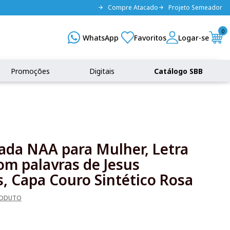
Compre Atacado
Projeto Semeador
0
Promoções
Digitais
Catálogo SBB
rada NAA para Mulher, Letra
om palavras de Jesus
, Capa Couro Sintético Rosa
RODUTO