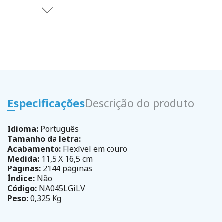
Especificações
Descrição do produto
Idioma:
Português
Tamanho da letra:
Acabamento:
Flexível em couro
Medida:
11,5 X 16,5 cm
Páginas:
2144 páginas
Índice:
Não
Código:
NA045LGiLV
Peso:
0,325 Kg