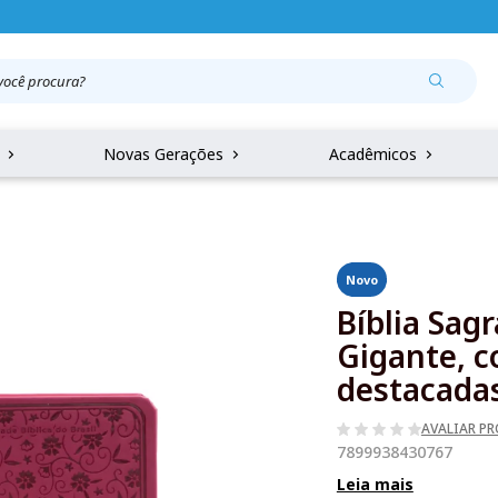
r
Novas Gerações
Acadêmicos
Novo
Bíblia Sag
Gigante, c
destacadas
AVALIAR P
7899938430767
Leia mais