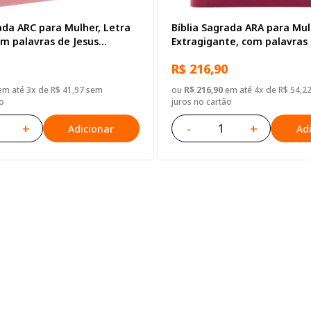
ada ARC para Mulher, Letra
Bíblia Sagrada ARA para Mul
om palavras de Jesus
Extragigante, com palavras 
, com índice, Tamanho
destacadas, Capa Couro Sin
R$ 216,90
pa Couro Sintético Rosa
m até 3x de R$ 41,97 sem
ou
R$ 216,90
em até 4x de R$ 54,2
o
juros no cartão
+
-
+
Adicionar
Ad