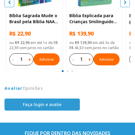
Bíblia Sagrada Mude o
Bíblia Explicada para
Bí
Brasil pela Bíblia NAA
Crianças Smilinguido
pe
Capa dura ilustrada,
NTLH | SBB | Bíblia
Re
R$ 22,90
R$ 139,90
R$
bandeira
Explicada Smilinguido -
Il
Capa dura ilustrada,
ou
R$ 22,90
em até 1x de R$
ou
R$ 139,90
em até 3x de
ou
futebol
22,90 sem juros no cartão
R$ 46,63 sem juros no cartão
8,9
-
+
-
+
-
Adicionar
Adicionar
Avaliar
Opiniões
Faça login e avalie
FIQUE POR DENTRO DAS NOVIDADES