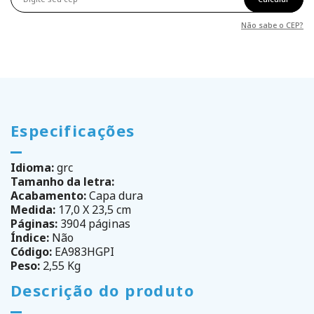
Não sabe o CEP?
Especificações
Idioma:
grc
Tamanho da letra:
Acabamento:
Capa dura
Medida:
17,0 X 23,5 cm
Páginas:
3904 páginas
Índice:
Não
Código:
EA983HGPI
Peso:
2,55 Kg
Descrição do produto