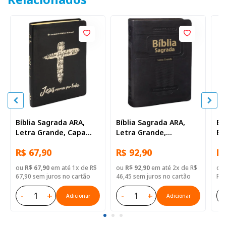
Bíblia Sagrada ARA,
Bíblia Sagrada ARA,
Bí
Letra Grande, Capa
Letra Grande,
Es
Couro Sintético Preta
Tamanho Médio, Capa
co
R$ 67,90
R$ 92,90
R$
Couro Sintético Preta
de
ma
ou
R$ 67,90
em até 1x de R$
ou
R$ 92,90
em até 2x de R$
ou
Si
67,90 sem juros no cartão
46,45 sem juros no cartão
R$ 
-
+
-
+
-
Adicionar
Adicionar