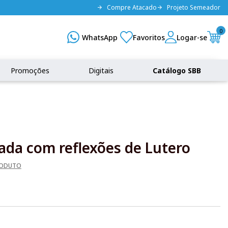
Compre Atacado
Projeto Semeador
0
Promoções
Digitais
Catálogo SBB
rada com reflexões de Lutero
RODUTO