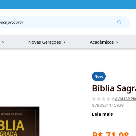
r
Novas Gerações
Acadêmicos
Novo
Bíblia Sag
AVALIAR P
9788531115929
Leia mais
R$ 71,08