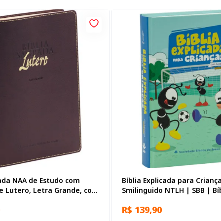
rada NAA de Estudo com
Bíblia Explicada para Crianç
e Lutero, Letra Grande, com
Smilinguido NTLH | SBB | Bí
 Couro Sintético Vinho
Explicada Smilinguido - Cap
R$ 139,90
ilustrada, futebol