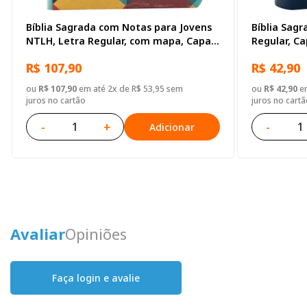
Bíblia Sagrada com Notas para Jovens
Bíblia Sagr
NTLH, Letra Regular, com mapa, Capa
Regular, Ca
Semi Flexível Ilustrada
Branca e Az
R$ 107,90
R$ 42,90
ou
R$ 107,90
em até 2x de R$ 53,95 sem
ou
R$ 42,90
em
juros no cartão
juros no cartã
-
+
-
Adicionar
Avaliar
Opiniões
Faça login e avalie