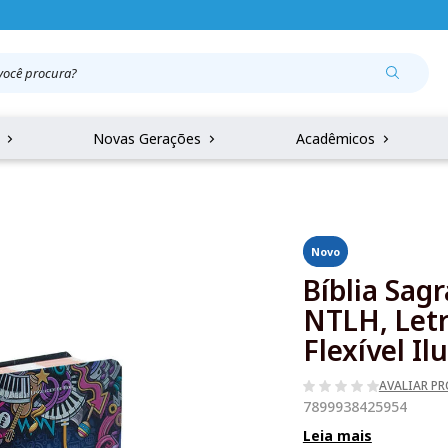
r
Novas Gerações
Acadêmicos
Novo
Bíblia Sag
NTLH, Letr
Flexível I
AVALIAR P
7899938425954
Leia mais