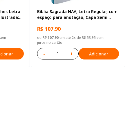
her, Letra
Bíblia Sagrada NAA, Letra Regular, com
Ilustrada:
espaço para anotação, Capa Semi
Flexível Ilustrada: Cinza
R$ 107,90
 sem
ou
R$ 107,90
em até 2x de R$ 53,95 sem
juros no cartão
-
+
icionar
Adicionar