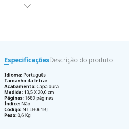
Especificações
Descrição do produto
Idioma:
Português
Tamanho da letra:
Acabamento:
Capa dura
Medida:
13,5 X 20,0 cm
Páginas:
1680 páginas
Índice:
Não
Código:
NTLH061BJ
Peso:
0,6 Kg