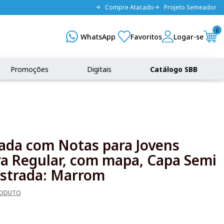
Compre Atacado
Projeto Semeador
0
Promoções
Digitais
Catálogo SBB
rada com Notas para Jovens
a Regular, com mapa, Capa Semi
lustrada: Marrom
RODUTO