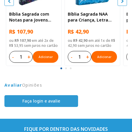
Bíblia Sagrada com
Bíblia Sagrada NAA
Bí
Notas para Jovens
para Criança, Letra
pa
NTLH, Letra Regular,
Regular, Capa Semi
Re
R$ 107,90
R$ 42,90
R$
com mapa, Capa Semi
Flexível Ilustrada
Fl
Flexível Ilustrada:
ou
R$ 107,90
em até 2x de
ou
R$ 42,90
em até 1x de R$
ou
Marrom
R$ 53,95 sem juros no cartão
42,90 sem juros no cartão
42,
-
+
-
+
-
Adicionar
Adicionar
Avaliar
Opiniões
Faça login e avalie
FIQUE POR DENTRO DAS NOVIDADES