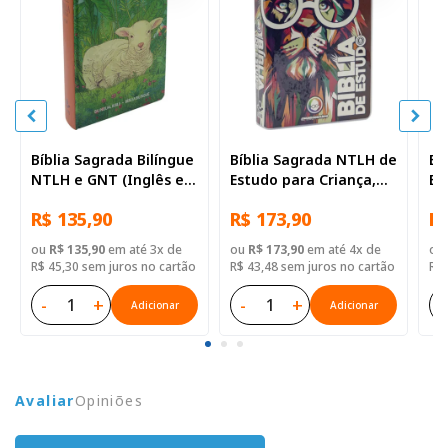
Bíblia Sagrada Bilíngue
Bíblia Sagrada NTLH de
Bí
NTLH e GNT (Inglês e
Estudo para Criança,
Es
Português) de Estudo
Letra Regular, com
Sm
R$ 135,90
R$ 173,90
R$
para Adolescente,
palavras de Jesus
Re
Letra Regular, com
destacadas, com
Ca
ou
R$ 135,90
em até 3x de
ou
R$ 173,90
em até 4x de
ou
mapa, Capa Dura
mapa, Capa Dura
Br
R$ 45,30 sem juros no cartão
R$ 43,48 sem juros no cartão
R$ 
Ilustrada: Verde-
Ilustrada: Cinza
escura
-
+
-
+
-
Adicionar
Adicionar
Avaliar
Opiniões