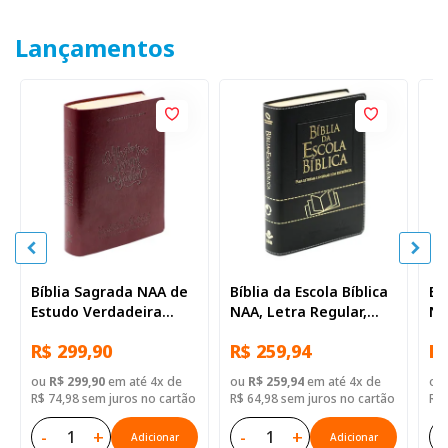
Lançamentos
Bíblia Sagrada NAA de
Bíblia da Escola Bíblica
Bí
Estudo Verdadeira
NAA, Letra Regular,
NA
Identidade, Letra
com mapa, Capa Couro
co
R$ 299,90
R$ 259,94
R$
Regular, com mapa,
Sintético Preta
Si
Capa Couro Sintético
ou
R$ 299,90
em até 4x de
ou
R$ 259,94
em até 4x de
ou
Ilustrada Marrom
R$ 74,98 sem juros no cartão
R$ 64,98 sem juros no cartão
R$ 
-
+
-
+
-
Adicionar
Adicionar