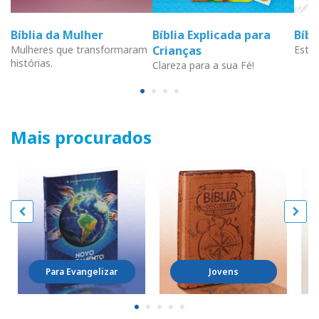
Bíblia da Mulher
Bíblia Explicada para
Bíb
Mulheres que transformaram
Crianças
Estud
histórias.
Clareza para a sua Fé!
Mais procurados
Para Evangelizar
Jovens