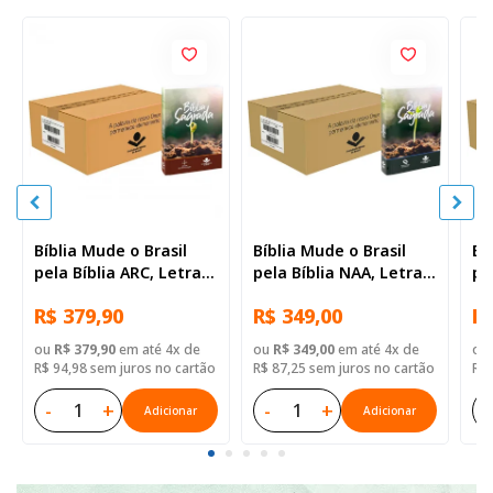
Bíblia Mude o Brasil
Bíblia Mude o Brasil
Bí
pela Bíblia ARC, Letra
pela Bíblia NAA, Letra
pe
Regular, Capa Brochura
Regular, Capa Brochura
Re
R$ 379,90
R$ 349,00
R$
— 52 Biblias
— Mude Brasil
— 
ou
R$ 379,90
em até 4x de
ou
R$ 349,00
em até 4x de
ou
R$ 94,98 sem juros no cartão
R$ 87,25 sem juros no cartão
R$ 
-
+
-
+
-
Adicionar
Adicionar