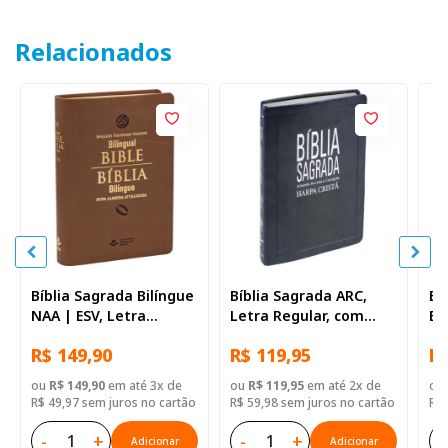
Relacionados
Bíblia Sagrada Bilíngue
Bíblia Sagrada ARC,
Bí
NAA | ESV, Letra
Letra Regular, com
Es
Regular, com mapa,
Harpa Cristã, com
Le
R$ 149,90
R$ 119,95
R$
Capa Couro Sintético
mapa, Capa Couro
ma
Marrom
Sintético Azul
Si
ou
R$ 149,90
em até 3x de
ou
R$ 119,95
em até 2x de
ou
R$ 49,97 sem juros no cartão
R$ 59,98 sem juros no cartão
R$ 
-
+
-
+
-
Adicionar
Adicionar