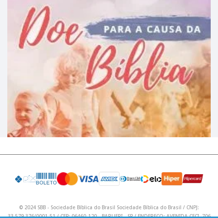
© 2024 SBB - Sociedade Bíblica do Brasil Sociedade Bíblica do Brasil / CNPJ:
33.579.376/0001-51 / CEP: 06460-120 - BARUERI - SP / ENDEREÇO: AVENIDA CECI, 706