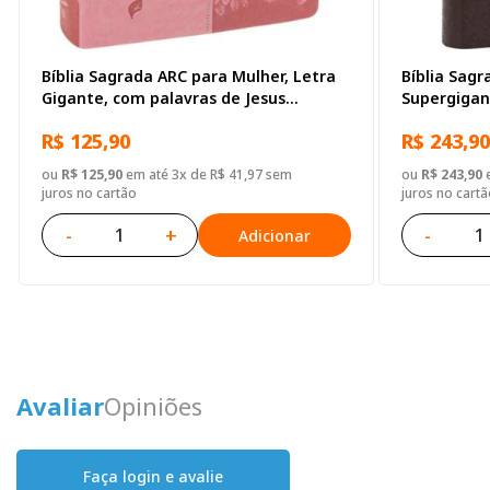
Bíblia Sagrada ARC para Mulher, Letra
Bíblia Sagr
Gigante, com palavras de Jesus
Supergigan
destacadas, com índice, Tamanho
destacadas
R$ 125,90
R$ 243,90
Grande, Capa Couro Sintético Rosa
Sintético 
ou
R$ 125,90
em até 3x de R$ 41,97 sem
ou
R$ 243,90
e
juros no cartão
juros no cartã
-
+
-
Adicionar
Avaliar
Opiniões
Faça login e avalie