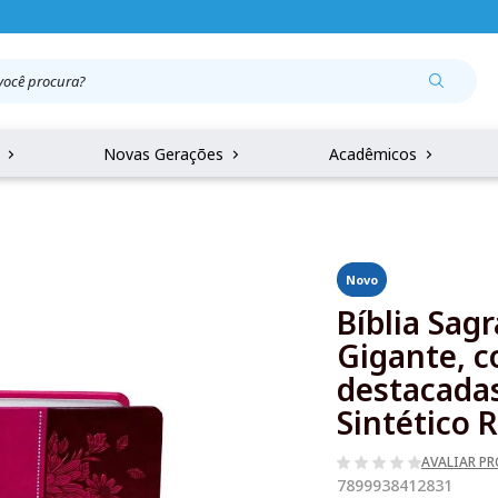
r
Novas Gerações
Acadêmicos
Novo
Bíblia Sag
Gigante, c
destacadas
Sintético 
AVALIAR P
7899938412831