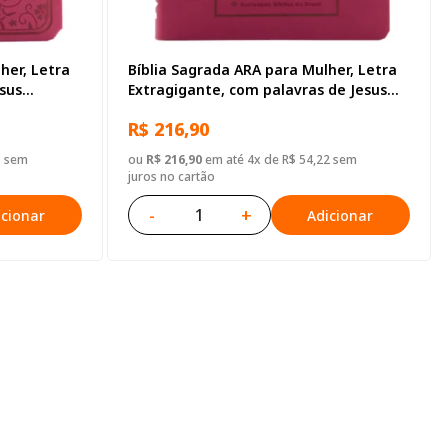
her, Letra
Bíblia Sagrada ARA para Mulher, Letra
sus
Extragigante, com palavras de Jesus
tético Rosa
destacadas, Capa Couro Sintético Rosa
R$ 216,90
5 sem
ou
R$ 216,90
em até 4x de R$ 54,22 sem
juros no cartão
-
+
icionar
Adicionar