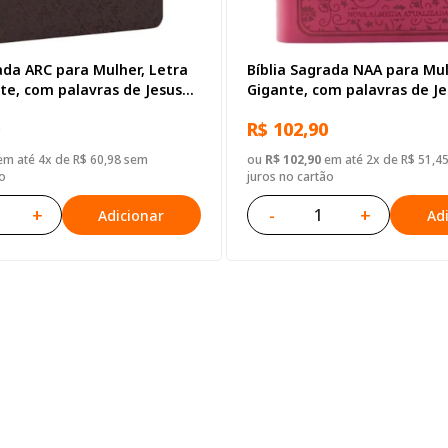
ada ARC para Mulher, Letra
Bíblia Sagrada NAA para Mul
te, com palavras de Jesus
Gigante, com palavras de Je
, com índice, Capa Couro
destacadas, Capa Couro Sin
R$ 102,90
Rosa e Marrom
m até 4x de R$ 60,98 sem
ou
R$ 102,90
em até 2x de R$ 51,4
o
juros no cartão
+
-
+
Adicionar
Ad