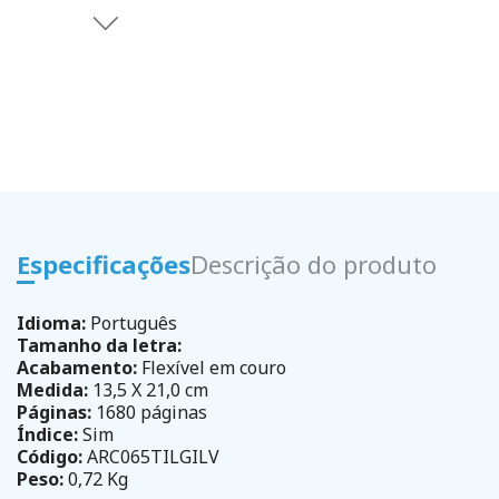
Especificações
Descrição do produto
Idioma:
Português
Tamanho da letra:
Acabamento:
Flexível em couro
Medida:
13,5 X 21,0 cm
Páginas:
1680 páginas
Índice:
Sim
Código:
ARC065TILGILV
Peso:
0,72 Kg