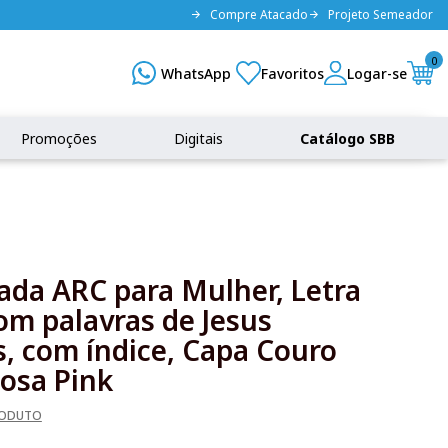
Compre Atacado
Projeto Semeador
0
Promoções
Digitais
Catálogo SBB
rada ARC para Mulher, Letra
om palavras de Jesus
, com índice, Capa Couro
Rosa Pink
RODUTO