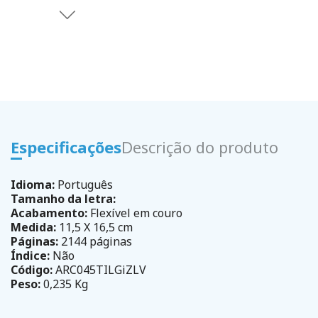
Especificações
Descrição do produto
Idioma:
Português
Tamanho da letra:
Acabamento:
Flexível em couro
Medida:
11,5 X 16,5 cm
Páginas:
2144 páginas
Índice:
Não
Código:
ARC045TILGiZLV
Peso:
0,235 Kg