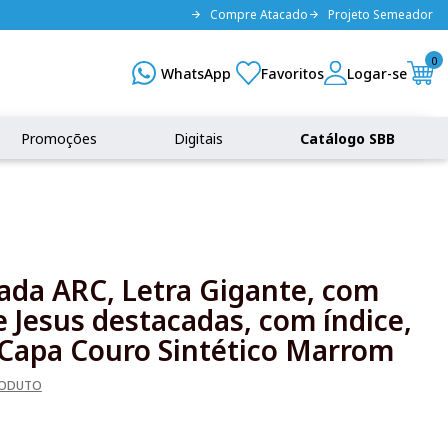
Compre Atacado
Projeto Semeador
0
Promoções
Digitais
Catálogo SBB
rada ARC, Letra Gigante, com
e Jesus destacadas, com índice,
 Capa Couro Sintético Marrom
RODUTO