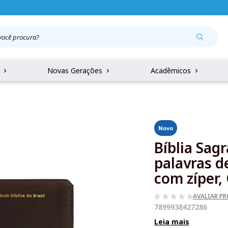
r
Novas Gerações
Acadêmicos
Novo
Bíblia Sag
palavras d
com zíper,
AVALIAR P
7899938427286
Leia mais