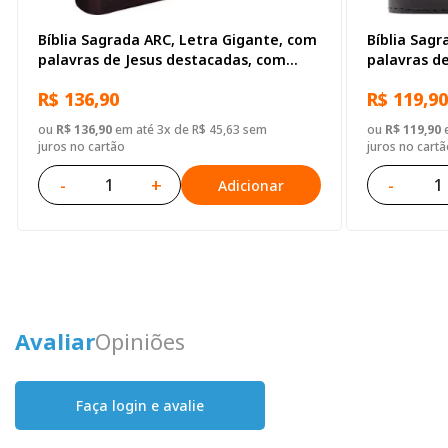
Bíblia Sagrada ARC, Letra Gigante, com
Bíblia Sagr
palavras de Jesus destacadas, com
palavras d
índice, Capa Couro Sintético Marrom
índice, com
R$ 136,90
R$ 119,90
Preta
ou
R$ 136,90
em até 3x de R$ 45,63 sem
ou
R$ 119,90
e
juros no cartão
juros no cartã
-
+
-
Adicionar
Avaliar
Opiniões
Faça login e avalie