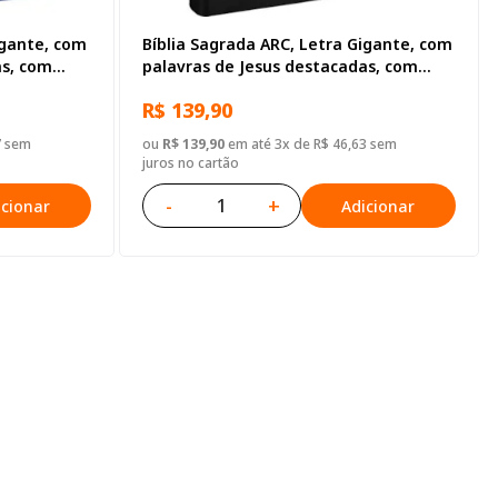
igante, com
Bíblia Sagrada ARC, Letra Gigante, com
as, com
palavras de Jesus destacadas, com
 Azul
índice, Capa Couro Sintético Preta
R$ 139,90
7 sem
ou
R$ 139,90
em até 3x de R$ 46,63 sem
juros no cartão
-
+
icionar
Adicionar