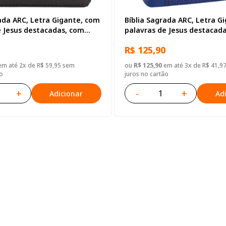
ada ARC, Letra Gigante, com
Bíblia Sagrada ARC, Letra G
e Jesus destacadas, com
palavras de Jesus destacad
 zíper, Capa Couro Sintético
índice, Capa Couro Sintético
R$ 125,90
m até 2x de R$ 59,95 sem
ou
R$ 125,90
em até 3x de R$ 41,9
o
juros no cartão
+
-
+
Adicionar
Ad