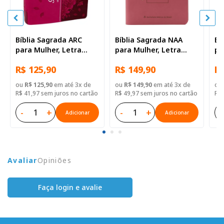
Bíblia Sagrada ARC
Bíblia Sagrada NAA
Bí
para Mulher, Letra
para Mulher, Letra
pa
Gigante, com palavras
Supergigante, com
Su
R$ 125,90
R$ 149,90
R$
de Jesus destacadas,
palavras de Jesus
pa
com índice, Capa Couro
destacadas, Tamanho
de
ou
R$ 125,90
em até 3x de
ou
R$ 149,90
em até 3x de
ou
Sintético Rosa Pink
Grande, Capa Couro
ín
R$ 41,97 sem juros no cartão
R$ 49,97 sem juros no cartão
R$ 
Sintético Rosa
Si
M
-
+
-
+
-
Adicionar
Adicionar
Avaliar
Opiniões
Faça login e avalie